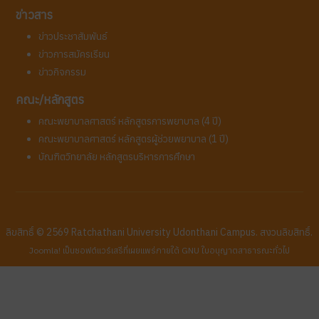
ข่าวสาร
ข่าวประชาสัมพันธ์
ข่าวการสมัครเรียน
ข่าวกิจกรรม
คณะ/หลักสูตร
คณะพยาบาลศาสตร์ หลักสูตรการพยาบาล (4 ปี)
คณะพยาบาลศาสตร์ หลักสูตรผู้ช่วยพยาบาล (1 ปี)
บัณฑิตวิทยาลัย หลักสูตรบริหารการศึกษา
ลิขสิทธิ์ © 2569 Ratchathani University Udonthani Campus. สงวนลิขสิทธิ์.
Joomla!
เป็นซอฟต์แวร์เสรีที่เผยแพร่ภายใต้
GNU ใบอนุญาตสาธารณะทั่วไป