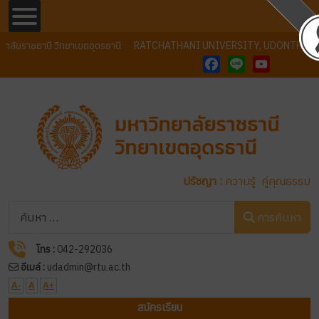
ลัยราชธานี วิทยาเขตอุดรธานี
RATCHATHANI UNIVERSITY, UDONTHANI 
Facebook
Line
YouTube
ปรัชญา :
ความรู้ คู่คุณธรรม
การค้นหา
การค้นหา
โทร :
042-292036
อีเมล์ :
udadmin@rtu.ac.th
A-
A
A+
สมัครเรียน